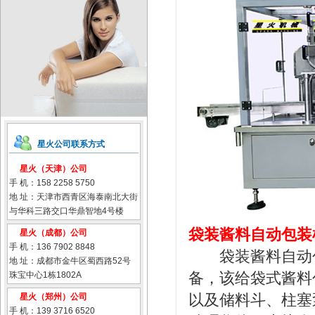
星火公司联系方式
星火（天津）公司
手 机：158 2258 5750
地 址：天津市西青区海泰南北大街
与华科三路交口华鼎智地4号楼
袋装酱料自动包装
星火（成都）公司
手 机：136 7902 8848
袋装酱料自动包
地 址：成都市金牛区蜀西路52号
备，该给袋式酱料
珠宝中心1栋1802A
以及储料斗、柱塞
星火（郑州）公司
手 机：139 3716 6520