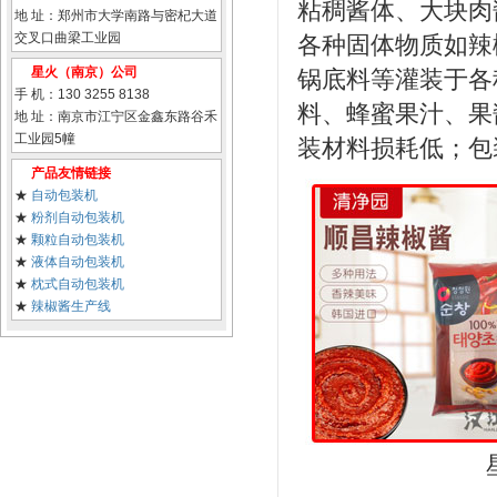
粘稠酱体、大块肉
地 址：郑州市大学南路与密杞大道
交叉口曲梁工业园
各种固体物质如辣
星火（南京）公司
锅底料等灌装于各
手 机：130 3255 8138
料、蜂蜜果汁、果
地 址：南京市江宁区金鑫东路谷禾
工业园5幢
装材料损耗低；包
产品友情链接
★
自动包装机
★
粉剂自动包装机
★
颗粒自动包装机
★
液体自动包装机
★
枕式自动包装机
★
辣椒酱生产线