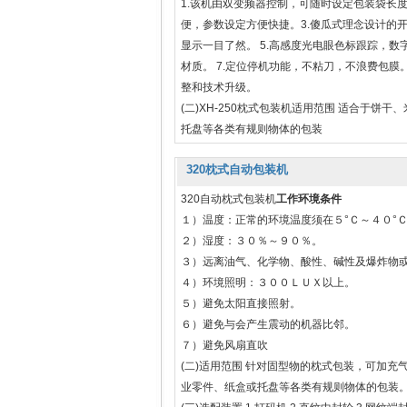
1.该机由双变频器控制，可随时设定包装袋长
便，参数设定方便快捷。3.傻瓜式理念设计的
显示一目了然。 5.高感度光电眼色标跟踪，数
材质。 7.定位停机功能，不粘刀，不浪费包膜
整和技术升级。
(二)XH-250枕式包装机适用范围 适合于
托盘等各类有规则物体的包装
320枕式自动包装机
320自动枕式包装机
工作环境条件
１）温度：正常的环境温度须在５°Ｃ～４０°
２）湿度：３０％～９０％。
３）远离油气、化学物、酸性、碱性及爆炸物
４）环境照明：３００ＬＵＸ以上。
５）避免太阳直接照射。
６）避免与会产生震动的机器比邻。
７）避免风扇直吹
(二)适用范围 针对固型物的枕式包装，可加
业零件、纸盒或托盘等各类有规则物体的包装