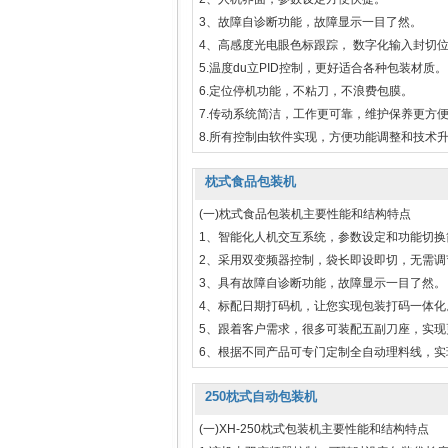
3、故障自诊断功能，故障显示一目了然。
4、高感度光电眼色标跟踪， 数字化输入封切
5.温度du立PID控制，更好适合各种包装材质。
6.定位停机功能，不粘刀，不浪费包膜。
7.传动系统简洁，工作更可靠，维护保养更方
8.所有控制由软件实现，方便功能调整和技术
枕式食品包装机
(一)枕式食品包装机主要性能和结构特点
1、智能化人机交互系统，参数设定和功能切换
2、采用双变频器控制，袋长即设即切，无需调
3、具有故障自诊断功能，故障显示一目了然。
4、标配日期打码机，让您实现包装打码一体化
5、跟着客户需求，很多可装配五副刀座，实现
6、根据不同产品可专门定制全自动理料线，实
250枕式自动包装机
(一)XH-250枕式包装机主要性能和结构特点