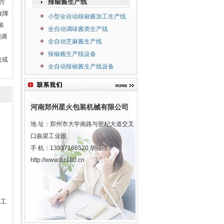
辣椒酱生产线
方
故障
小型全自动辣椒酱加工生产线
装
全自动调味酱类生产线
能调
全自动芝麻酱生产线
辣椒酱生产线设备
盒或
全自动辣椒酱生产线设备
河南郑州星火包装机械有限公司
地 址：郑州市大学南路与密杞大道交叉
口曲梁工业园
手 机：13937166520 胡经理
http://www.bz180.cn
 工