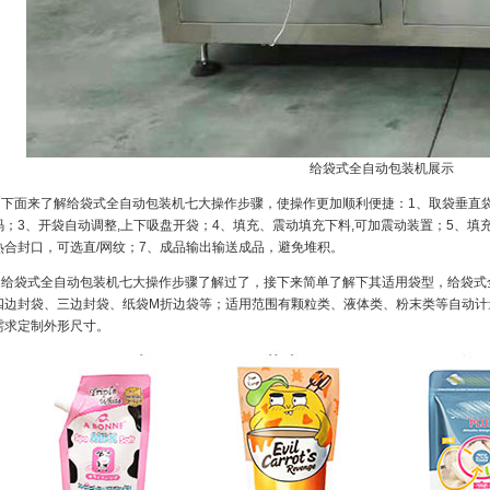
给袋式全自动包装机展示
下面来了解给袋式全自动包装机七大操作步骤，使操作更加顺利便捷：1、取袋垂直袋
码；3、开袋自动调整,上下吸盘开袋；4、填充、震动填充下料,可加震动装置；5、填
热合封口，可选直/网纹；7、成品输出输送成品，避免堆积。
给袋式全自动包装机七大操作步骤了解过了，接下来简单了解下其适用袋型，给袋式
四边封袋、三边封袋、纸袋M折边袋等；适用范围有颗粒类、液体类、粉末类等自动计
需求定制外形尺寸。