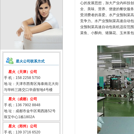
心的发展思想，加大产业内科技创
全、美味、营养、便捷的餐饮服务
受消费者的喜爱。水产业预制菜高
竞争力。水产业预制菜高速自动包
业预制菜高速自动包装机适应范围
菜鱼、小酥肉、猪脑花、玉米浆包
星火公司联系方式
星火（天津）公司
手 机：158 2258 5750
地 址：天津市西青区海泰南北大街
与华科三路交口华鼎智地4号楼
星火（成都）公司
手 机：136 7902 8848
地 址：成都市金牛区蜀西路52号
珠宝中心1栋1802A
星火（郑州）公司
手 机：139 3716 6520